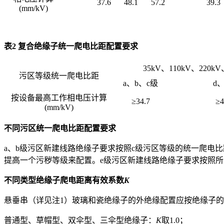
37.6
48.1
57.2
39.3
(mm/kV)
表2 复合绝缘子统一爬电比距配置要求
35kV、110kV、220kV
污区等级统一爬电比距
a、b、c级
d
按设备最高工作相电压计算
≥34.7
≥4
(mm/kV)
不同污区统一爬电比距配置要求
a、b级污区新建线路绝缘子要求按照c级污区等级的统一爬电
提高一个污秽等级来配置。e级污区新建线路绝缘子要求按照
不同类型绝缘子爬电距离有效系数
K
悬垂串（详见注1）玻璃和瓷绝缘子的外绝缘配置应按绝缘子
普通型、草帽型、双伞型、三伞型绝缘子：
K
取1.0；