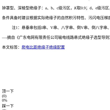
钟罩型、深棱型绝缘子：a、b、c级污区，
K
取0.9；d、e级污区
条件具备时建议根据实际绝缘子的自然积污特性、污闪电压梯
注1：悬垂串包括I串、V串、八字串、倒V串、倒八字串
—-摘自《广东电网有限责任公司输电线路悬式绝缘子选型导则
本文标签：
爬电比距
绝缘子
绝缘配置
顶一下
(0)
0%
踩一下