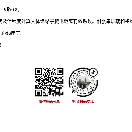
，
K
取0.8。
度及污秽度计算具体绝缘子爬电距离有效系数。耐张串玻璃和瓷
、跳线串等。
》