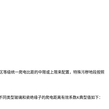
污区等级统一爬电比距的中限或上限来配置，特殊污秽地段按照
不同类型玻璃和瓷绝缘子的爬电距离有效系数
K
典型值如下：