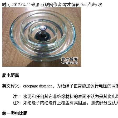
时间:2017-04-11
来源:互联网
作者:零才
编辑:0cai
点击:
次
爬电距离
英文释义：creepage distance，为绝缘子正常施加运
注1：水泥和任何其它非绝缘材料的表面不认为是其爬电
注2：如绝缘子的绝缘件上覆盖有高阻层，则该部分应认
统一爬电比距