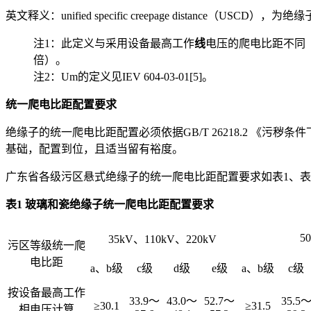
英文释义：unified specific creepage distan
注1：此定义与采用设备最高工作
线
电压的爬电比距不同（对
倍）。
注2：Um的定义见IEV 604-03-01[5]。
统一爬电比距配置要求
绝缘子的统一爬电比距配置必须依据GB/T 26218.2 
基础，配置到位，且适当留有裕度。
广东省各级污区悬式绝缘子的统一爬电比距配置要求如表1、表
表1 玻璃和瓷绝缘子统一爬电比距配置要求
5
35kV、110kV、220kV
污区等级统一爬
电比距
a、b级
c级
d级
e级
a、b级
c级
按设备最高工作
33.9～
43.0～
52.7～
35.5
≥30.1
≥31.5
相电压计算