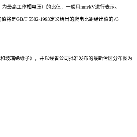
系统，为最高工作
相
电压）的比值，一般用mm/kV进行表示。
GB/T 5582-1993定义给出的爬电比距给出值的√3
统用瓷和玻璃绝缘子》，并以经省公司批准发布的最新污区分布图为