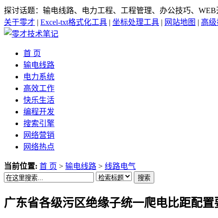
探讨话题：输电线路、电力工程、工程管理、办公技巧、WEB
关于零才
|
Excel-txt格式化工具
|
坐标处理工具
|
网站地图
|
高级
首 页
输电线路
电力系统
高效工作
快乐生活
编程开发
搜索引擎
网络营销
网络热点
当前位置:
首 页
>
输电线路
>
线路电气
搜索
广东省各级污区绝缘子统一爬电比距配置