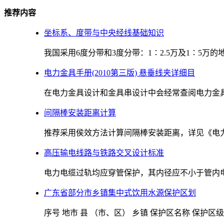
推荐内容
坐标系、度带与中央经线基础知识
我国采用6度分带和3度分带：1∶2.5万及1∶5万的地
电力金具手册(2010第三版) 悬垂线夹详细目
在电力金具设计和金具串设计中会经常查阅电力金具手册(
间隔棒安装距离计算
推荐采用侯效方法计算间隔棒安装距离，详见《电力技术
高压输电线路与铁路交叉设计标准
电力电缆过轨均应穿管保护，其内径应不小于管内电缆
广东省部分市乡镇集中式饮用水源保护区划
序号 地市 县 （市、区） 乡镇 保护区名称 保护区级别