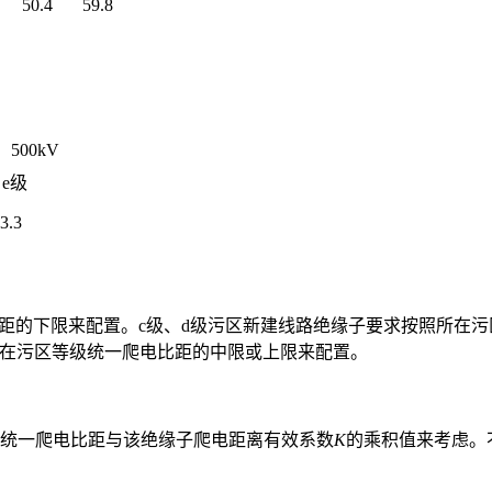
50.4
59.8
、500kV
、e级
3.3
比距的下限来配置。c级、d级污区新建线路绝缘子要求按照所在
所在污区等级统一爬电比距的中限或上限来配置。
的统一爬电比距与该绝缘子爬电距离有效系数
K
的乘积值来考虑。