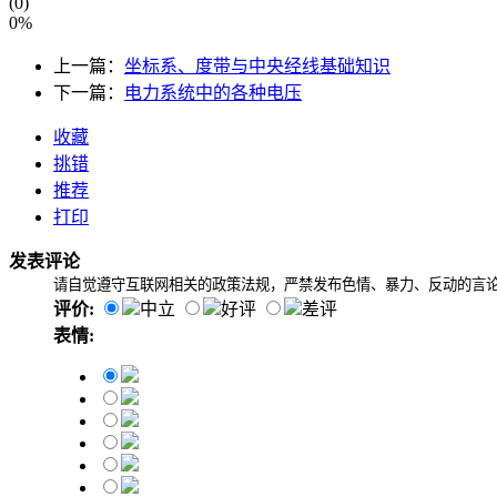
(0)
0%
上一篇：
坐标系、度带与中央经线基础知识
下一篇：
电力系统中的各种电压
收藏
挑错
推荐
打印
发表评论
请自觉遵守互联网相关的政策法规，严禁发布色情、暴力、反动的言
评价:
中立
好评
差评
表情: