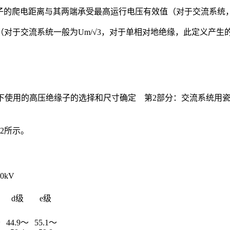
ce（USCD），为绝缘子的爬电距离与其两端承受最高运行电压有效值（对于交流
于交流系统一般为Um/√3，对于单相对地绝缘，此定义产生的值将是
《污秽条件下使用的高压绝缘子的选择和尺寸确定 第2部分：交流系
2所示。
00kV
d级
e级
～
44.9～
55.1～