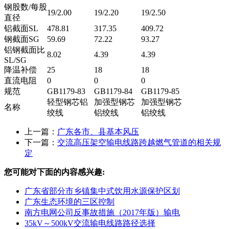
钢股数/每股
19/2.00
19/2.20
19/2.50
直径
铝截面SL
478.81
317.35
409.72
钢截面SG
59.69
72.22
93.27
铝钢截面比
8.02
4.39
4.39
SL/SG
降温补偿
25
18
18
直流电阻
0
0
0
规范
GB1179-83
GB1179-84
GB1179-85
轻型钢芯铝
加强型钢芯
加强型钢芯
名称
绞线
铝绞线
铝绞线
上一篇：
广东各市、县基本风压
下一篇：
交流高压架空输电线路跨越燃气管道的相关规
定
您可能对下面的内容感兴趣:
广东省部分市乡镇集中式饮用水源保护区划
广东生态环境的三区控制
南方电网公司反事故措施（2017年版）输电
35kV～500kV交流输电线路路径选择