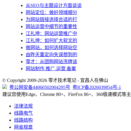
从SEO与主题设计方面谈谈
网站定位：做好领域细分
为网站链接选择合适的打
网站运营中细节的重要性
江礼坤：网站运营推广中
江礼坤：如何扩大软文的
做网站，如何选择网站空
由昨天重定向失误想到的
零才：从团购网站洗牌谈
网站制作.推广.运营.备案
© Copyright 2009-2026 零才技术笔记 - 宜昌人在佛山
粤公网安备44060502004295号
粤ICP备2026039854号-1
建议您使用Edge、Chrome 80+、FireFox 86+、360极速
法律法规
线路电气
线路结构
网省规章