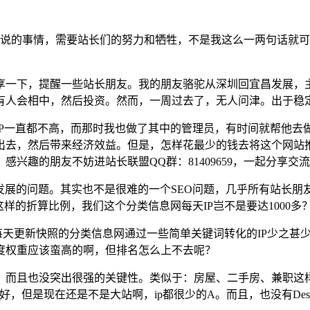
的事情，需要站长们的努力和牺牲，不是我这么一两句话就可以
一下，提醒一些站长朋友。我的朋友骆驼从深圳回宜昌发展，
有人会相中，然后投资。然而，一周过去了，无人问津。出于稳
P一直都不高，而那时我也做了其中的管理员，有时间就帮他去
出去，然后带来经济效益。但是，怎样花最少的钱去将这个网站
兴趣的朋友不妨进站长联盟QQ群：81409659，一起分享交
发展的问题。其实也不是很难的一个SEO问题，几乎所有站长朋
这样的折算比例，我们这个分类信息网每天IP岂不是要达1000多
更新快照的分类信息网通过一些简单关键词转化的IP少之甚少。
度权重应该蛮高的啊，但排名怎么上不去呢？
且也没突出很强的关键性。类似于：房屋、二手房、兼职这样的。
是现在还是不是大站啊，ip都很少的A。而且，也没有Descri