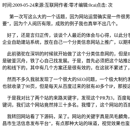
时间:2009-05-24
来源:互联网
作者:零才
编辑:0cai
点击:
次
第一次写这么大的一个话题，因为网站运营确实是一件很男说
要”，因为个人阅历有限，成败的例子我也真举不出几个。
好了，还是言归正传，谈谈个人最近的体会与心得，以此分享
企业自助建站系统，放在自己一个分类信息网站上推广，以期
此前骆驼在深圳的时候就开始做了这个分类信息网的，但是I
是破釜沉舟，铁了心自己找发展。于是，首先必须把这个站推
的和线下的，其中有几个方案还是很有效的，在这就不累述了，感
然而不多久我就发现了一个很大的SEO问题，一个极大制约
也就收录了90页，但是每天从百度过来的就有40多个IP，那按
于是我对比了两个站的来路关键字，发现这个PR为3，百度每天
键词，我们这个网站竟然排三十多名。我懵了，这个网站的百
我转回网站看了下源码，呆了。网站的关键字真是凤毛麟角，而
昌市生活信息发布平台”，有点那种大站的味道，视觉效果也蛮好，但