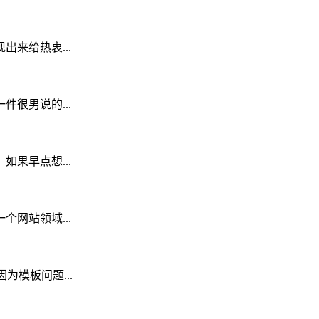
来给热衷...
很男说的...
果早点想...
网站领域...
为模板问题...