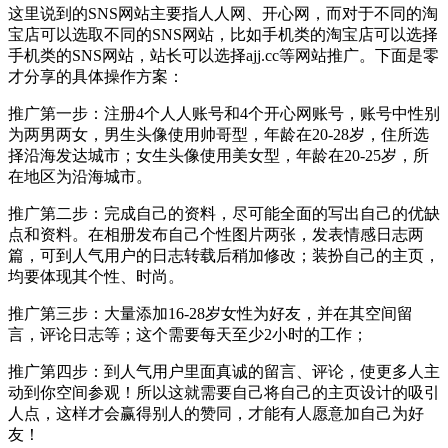
这里说到的SNS网站主要指人人网、开心网，而对于不同的淘
宝店可以选取不同的SNS网站，比如手机类的淘宝店可以选择
手机类的SNS网站，站长可以选择ajj.cc等网站推广。下面是零
才分享的具体操作方案：
推广第一步：注册4个人人账号和4个开心网账号，账号中性别
为两男两女，男生头像使用帅哥型，年龄在20-28岁，住所选
择沿海发达城市；女生头像使用美女型，年龄在20-25岁，所
在地区为沿海城市。
推广第二步：完成自己的资料，尽可能全面的写出自己的优缺
点和资料。在相册发布自己个性图片两张，发表情感日志两
篇，可到人气用户的日志转载后稍加修改；装扮自己的主页，
均要体现其个性、时尚。
推广第三步：大量添加16-28岁女性为好友，并在其空间留
言，评论日志等；这个需要每天至少2小时的工作；
推广第四步：到人气用户里面真诚的留言、评论，使更多人主
动到你空间参观！所以这就需要自己将自己的主页设计的吸引
人点，这样才会赢得别人的赞同，才能有人愿意加自己为好
友！