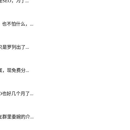
O，为了...
也不怕什么，...
罗列出了...
现免费分...
好几个月了...
群里委婉的介...