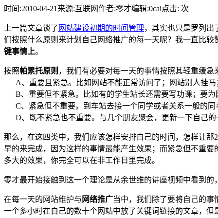
时间:2010-04-21
来源:互联网
作者:零才
编辑:0cai
点击:
次
上一篇文章谈了
网站建设初期的时间管理
，其实也只是罗列出
们按照什么原则来计划自己网络推广的每一天呢？我一直比较
键事情上
。
按照
帕累托原则
，我们有必要对每一天的事情按照其轻重缓急
A、重要且紧急。比如网站不能正常访问了；网站别人挂马
B、重要但不紧急。比如有的学生站长还需要写功课；要为网
C、紧急但不重要。到车站去接一个同学或者关系一般的同
D、既不紧急也不重要。与几个朋友聚会，更新一下自己的
那么，在这四类中，我们应该怎样安排自己的时间，怎样让那
早的来完成，因为这样的事情最能产生效果；而紧急但不重要
多大的效果，你完全可以在非工作日里完成。
零才最开始接触到这一个理论是从余世维的讲座视频中看到的
在每一天的网站维护与
网络推广
当中，我们除了要将自己的事
一个多小时在自己的数十个网站中放了关键词链接的文章，但