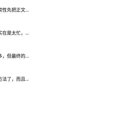
先把正文...
是太忙，...
但最终的...
了，而且...