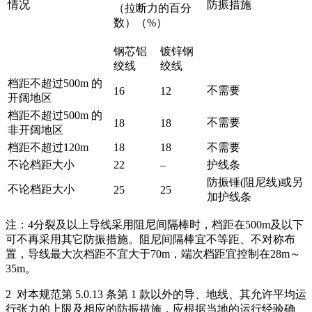
情况
防振措施
（拉断力的百分
数）（%）
钢芯铝
镀锌钢
绞线
绞线
档距不超过500m 的
不需要
16
12
开阔地区
档距不超过500m 的
不需要
18
18
非开阔地区
档距不超过120m
18
18
不需要
不论档距大小
22
–
护线条
防振锤(阻尼线)或另
不论档距大小
25
25
加护线条
注：4分裂及以上导线采用阻尼间隔棒时，档距在500m及以下
可不再采用其它防振措施。阻尼间隔棒宜不等距、不对称布
置，导线最大次档距不宜大于70m，端次档距宜控制在28m～
35m。
2 对本规范第 5.0.13 条第 1 款以外的导、地线、其允许平均运
行张力的上限及相应的防振措施，应根据当地的运行经验确