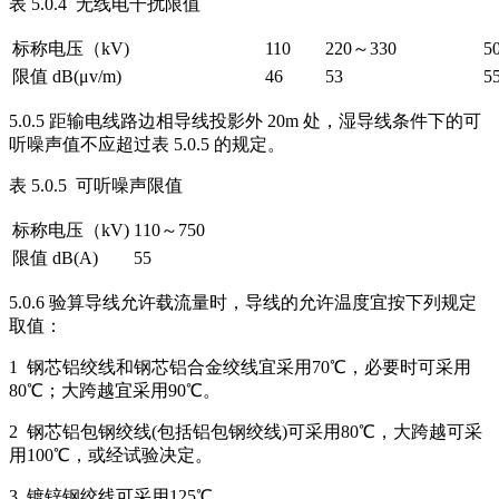
表 5.0.4 无线电干扰限值
标称电压（kV)
110
220～330
5
限值 dB(μv/m)
46
53
5
5.0.5 距输电线路边相导线投影外 20m 处，湿导线条件下的可
听噪声值不应超过表 5.0.5 的规定。
表 5.0.5 可听噪声限值
标称电压（kV)
110～750
限值 dB(A)
55
5.0.6 验算导线允许载流量时，导线的允许温度宜按下列规定
取值：
1 钢芯铝绞线和钢芯铝合金绞线宜采用70℃，必要时可采用
80℃；大跨越宜采用90℃。
2 钢芯铝包钢绞线(包括铝包钢绞线)可采用80℃，大跨越可采
用100℃，或经试验决定。
3 镀锌钢绞线可采用125℃。