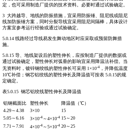
定，也可采用制造厂提供的技术资料。必要时通过试验确定。
3 大跨越导、地线的防振措施，宜采用防振锤、阻尼线或阻尼
线加防振锤方案，同时分裂导线宜采用阻尼间隔棒，具体设计
方案宜参考运行经验或通过试验确定。
5.0.14 线路经过导线易发生舞动地区时应采取或预留防舞措
施。
5.0.15 导、地线架设后的塑性伸长，应按制造厂提供的数据或
通过试验确定，塑性伸长对弧垂的影响宜采用降温法补偿。当
-4
无资料时，镀锌钢绞线的塑性伸长可采用 1×10
，并降低温度
10℃补偿；钢芯铝绞线的塑性伸长及降温值可按表 5.0.15的规
定确定。
表5.0.15 钢芯铝绞线塑性伸长及降温值
铝钢截面比
塑性伸长
降温值（℃）
4.29～4.38
3×10
15
-4
-4
5.05～6.16
15～20
3×10
～4×10
-4
-4
7.71～7.91
20～25
4×10
～5×10