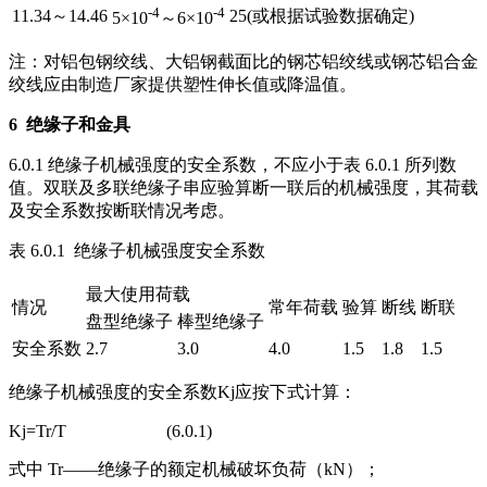
-4
-4
11.34～14.46
25(或根据试验数据确定)
5×10
～6×10
注：对铝包钢绞线、大铝钢截面比的钢芯铝绞线或钢芯铝合金
绞线应由制造厂家提供塑性伸长值或降温值。
6
绝缘子和金具
6.0.1 绝缘子机械强度的安全系数，不应小于表 6.0.1 所列数
值。双联及多联绝缘子串应验算断一联后的机械强度，其荷载
及安全系数按断联情况考虑。
表 6.0.1 绝缘子机械强度安全系数
最大使用荷载
情况
常年荷载
验算
断线
断联
盘型绝缘子
棒型绝缘子
安全系数
2.7
3.0
4.0
1.5
1.8
1.5
绝缘子机械强度的安全系数Kj应按下式计算：
Kj=Tr/T (6.0.1)
式中 Tr——绝缘子的额定机械破坏负荷（kN）；