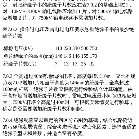
定。耐张绝缘子串的绝缘子片数应在表7.0.2 的基础上增加，
对 110kV～330kV 输电线路应增加 1 片，对 500kV 输电线路
应增加 2 片，对 750kV 输电线路不需增加片数。
表7.0.2 操作过电压及雷电过电压要求悬垂绝缘子串的最少绝
缘子片数
标称电压(kV)
110
220
330
500
750
单片绝缘子的高度(mm)
146
146
146
155
170
绝缘子片数(片)
7
13
17
25
32
7.0.3 全高超过40m有地线的杆塔，高度每增加10m，应比本规
范表7.0.2增加1片相当于高度为146mm的绝缘子，全高超过
100m的杆塔，绝缘子片数应根据运行经验结合计算确定。由
于高杆塔而增加绝缘子片数时，雷电过电压最小间隙也相应增
大；750kV杆塔全高超过40m时，可根据实际情况进行验算，
确定是否需要增加绝缘子片数和间隙。
7.0.4 绝缘配置应以审定的污区分布图为基础，结合线路附近
的污秽和发展情况，综合考虑环境污秽变化因素，选择合适的
绝缘子型式和片数，并适当留有裕度。