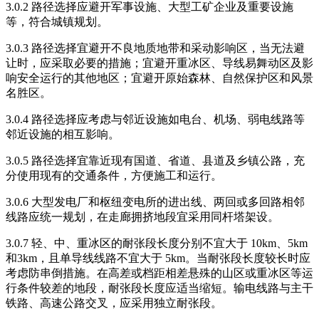
3.0.2 路径选择应避开军事设施、大型工矿企业及重要设施
等，符合城镇规划。
3.0.3 路径选择宜避开不良地质地带和采动影响区，当无法避
让时，应采取必要的措施；宜避开重冰区、导线易舞动区及影
响安全运行的其他地区；宜避开原始森林、自然保护区和风景
名胜区。
3.0.4 路径选择应考虑与邻近设施如电台、机场、弱电线路等
邻近设施的相互影响。
3.0.5 路径选择宜靠近现有国道、省道、县道及乡镇公路，充
分使用现有的交通条件，方便施工和运行。
3.0.6 大型发电厂和枢纽变电所的进出线、两回或多回路相邻
线路应统一规划，在走廊拥挤地段宜采用同杆塔架设。
3.0.7 轻、中、重冰区的耐张段长度分别不宜大于 10km、5km
和3km，且单导线线路不宜大于 5km。当耐张段长度较长时应
考虑防串倒措施。在高差或档距相差悬殊的山区或重冰区等运
行条件较差的地段，耐张段长度应适当缩短。输电线路与主干
铁路、高速公路交叉，应采用独立耐张段。