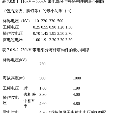
表 7.0.9-1 110kV～500kV 带电部分与杆塔构件的最小间隙
（包括拉线、脚钉等）的最小间隙（m）
标称电压（kV）
110
220
330
500
工频电压
0.25
0.55
0.90
1.20
1.30
操作过电压
0.70
1.45
1.95
2.50
2.70
雷电过电压
1.00
1.9
2.30
3.30
3.30
表 7.0.9-2 750kV 带电部分与杆塔构件的最小间隙
标称电压(kV)
750
海拔高度(m)
500
1000
工频电压
I串
1.80
1.90
边相I串
3.80
4.00
操作过电
中相V
压
4.60
4.80
串
雷电过电
4.20（或按绝缘子串放电电压的0.80配