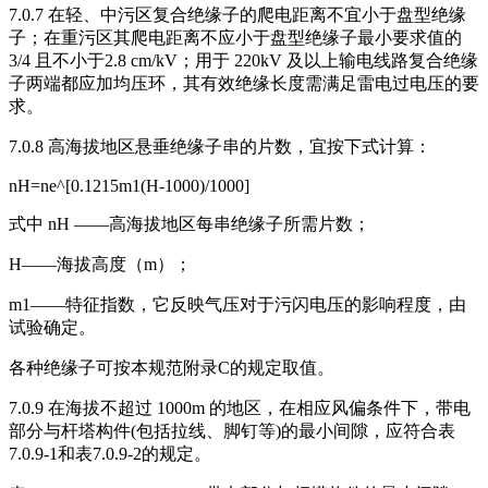
7.0.7 在轻、中污区复合绝缘子的爬电距离不宜小于盘型绝缘
子；在重污区其爬电距离不应小于盘型绝缘子最小要求值的
3/4 且不小于2.8 cm/kV；用于 220kV 及以上输电线路复合绝缘
子两端都应加均压环，其有效绝缘长度需满足雷电过电压的要
求。
7.0.8 高海拔地区悬垂绝缘子串的片数，宜按下式计算：
nH=ne^[0.1215m1(H-1000)/1000]
式中 nH ——高海拔地区每串绝缘子所需片数；
H——海拔高度（m）；
m1——特征指数，它反映气压对于污闪电压的影响程度，由
试验确定。
各种绝缘子可按本规范附录C的规定取值。
7.0.9 在海拔不超过 1000m 的地区，在相应风偏条件下，带电
部分与杆塔构件(包括拉线、脚钉等)的最小间隙，应符合表
7.0.9-1和表7.0.9-2的规定。