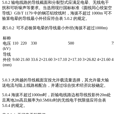
5.0.2 输电线路的导线截面和分裂型式应满足电晕、无线电干
扰和可听噪声等要求。当选用现行国标标准《圆线同心绞架空
导线》GB/T 1179 中的钢芯铝绞线时，海拔不超过 1000m 可不
验算电晕的导线最小外径应符合表 5.0.2 的规定。
表5.0.2 可不必验算电晕的导线最小外径(海拔不超过1000m)
标称
110
220
330
500
7
电压
(kV)
导线
9.60
21.60
33.6
2×21.60
3×17.10
2×17.10
3×26.82
4×21.60
4
外径
(mm)
5.0.3 大跨越的导线截面宜按允许载流量选择，其允许最大输
送电流与陆上线路相配合，并通过综合技术经济比较确定。
5.0.4 海拔不超过1000m时，距输电线路边相导线投影外20m处
且离地2m高且频率为0.5MHz时的无线电干扰限值应符合表
5.0.4 的规定。