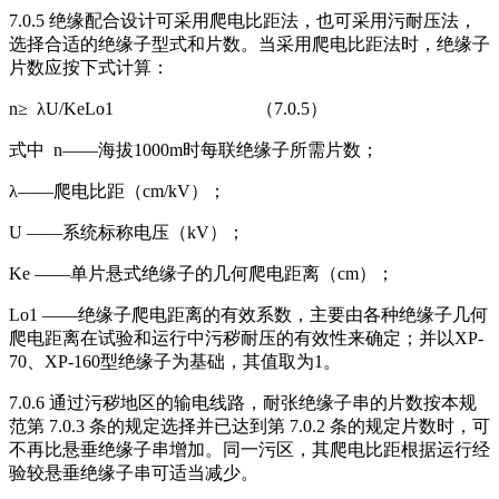
7.0.5 绝缘配合设计可采用爬电比距法，也可采用污耐压法，
选择合适的绝缘子型式和片数。当采用爬电比距法时，绝缘子
片数应按下式计算：
n≥ λU/KeLo1 （7.0.5）
式中 n——海拔1000m时每联绝缘子所需片数；
λ——爬电比距（cm/kV）；
U ——系统标称电压（kV）；
Ke ——单片悬式绝缘子的几何爬电距离（cm）；
Lo1 ——绝缘子爬电距离的有效系数，主要由各种绝缘子几何
爬电距离在试验和运行中污秽耐压的有效性来确定；并以XP-
70、XP-160型绝缘子为基础，其值取为1。
7.0.6 通过污秽地区的输电线路，耐张绝缘子串的片数按本规
范第 7.0.3 条的规定选择并已达到第 7.0.2 条的规定片数时，可
不再比悬垂绝缘子串增加。同一污区，其爬电比距根据运行经
验较悬垂绝缘子串可适当减少。